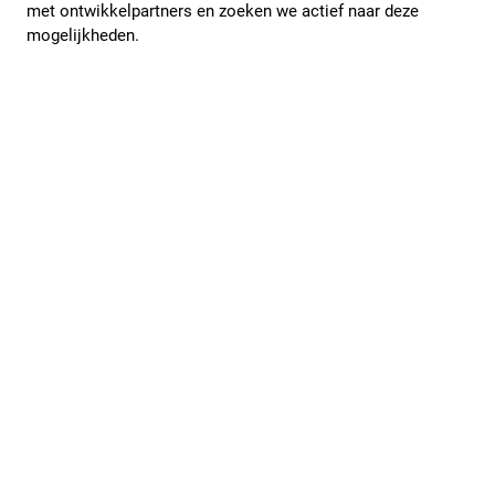
met ontwikkelpartners en zoeken we actief naar deze
mogelijkheden.
Lees meer over projectontwikkeling van woonwijken
Onze Wonen verhalen