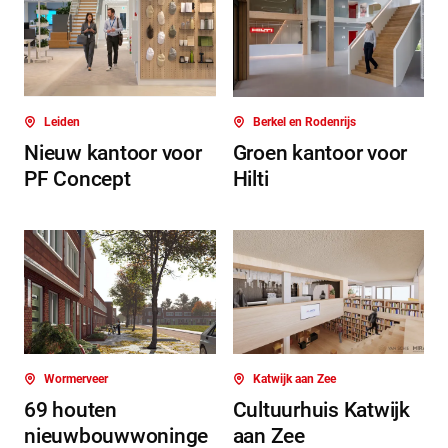
Leiden
Berkel en Rodenrijs
Nieuw kantoor voor
Groen kantoor voor
PF Concept
Hilti
Wormerveer
Katwijk aan Zee
69 houten
Cultuurhuis Katwijk
nieuwbouwwoninge
aan Zee