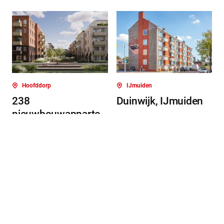
Hoofddorp
IJmuiden
238
Duinwijk, IJmuiden
nieuwbouwapparte
menten De Oost