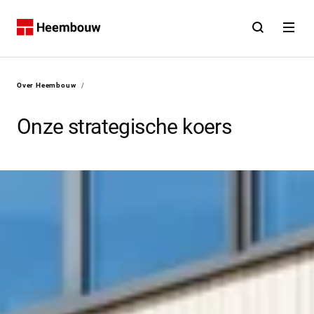
Contact
Open zoekfunct
Open na
Home
U bent hier:
Over Heembouw
/
Onze strategische koers