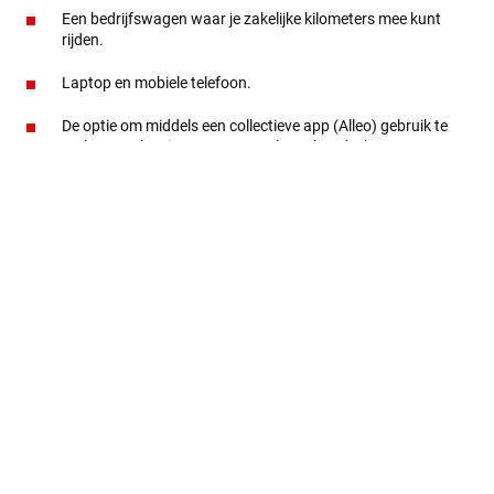
Een bedrijfswagen waar je zakelijke kilometers mee kunt
rijden.
Laptop en mobiele telefoon.
De optie om middels een collectieve app (Alleo) gebruik te
maken van kortingen op o.a. cultuur, boodschappen en
sport.
Mogelijkheid tot aanschaffen van een fiets via de lease-a-
bike regeling
Een introductieprogramma van 2 maanden.
Trainingen en ontwikkelmogelijkheden.
Jij bent welkom
Jij bent welkom bij de Heembouw-familie. We sluiten de
vacature zodra we de juiste kandidaat hebben gevonden.
Wacht dus niet te lang met reageren.