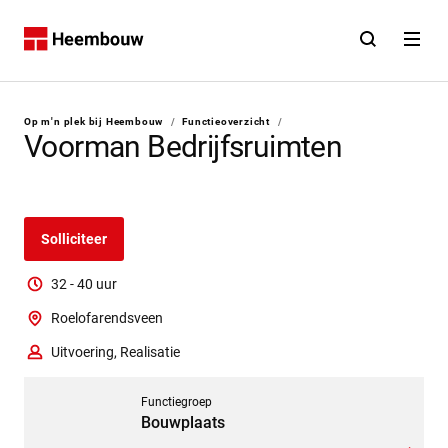
Contact
Open zoekfunct
Open na
Home
U bent hier:
Op m'n plek bij Heembouw
/
Functieoverzicht
/
Voorman Bedrijfsruimten
Solliciteer
32 - 40 uur
Roelofarendsveen
Uitvoering, Realisatie
Ga naar functieprofiel
Functiegroep
Bouwplaats