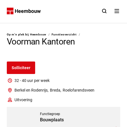
Contact
Open zoekfunct
Open na
Home
U bent hier:
Op m'n plek bij Heembouw
/
Functieoverzicht
/
Voorman Kantoren
Solliciteer
32 - 40 uur per week
Berkel en Rodenrijs,
Breda,
Roelofarendsveen
Uitvoering
Ga naar functieprofiel
Functiegroep
Bouwplaats