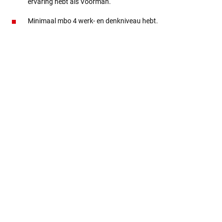
ervaring hebt als Voorman.
Minimaal mbo 4 werk- en denkniveau hebt.
Extra opleidingen hebt gevolgd op het gebied van techniek.
In het bezit bent van een VCA- en BHV-diploma.
Woonachtig bent in regio Leiden/Amsterdam vanwege de
locatie van de projecten.
Jouw arbeidsvoorwaarden
Een salaris passend bij jouw kennis en ervaring.
40 vakantiedagen per jaar.
Deelname aan een winstdelingsregeling.
Een uitgebreid introductieprogramma van 2 maanden voor
een goede kennismaking.