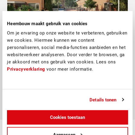
Heembouw maakt gebruik van cookies
Om je ervaring op onze website te verbeteren, gebruiken
Werkzaamheden
we cookies. Hiermee kunnen we content
personaliseren, social media-functies aanbieden en het
De 75 woningen, bestaande uit 34
websiteverkeer analyseren. Door verder te browsen, ga
eengezinswoningen en 41 beneden-
je akkoord met ons gebruik van cookies. Lees ons
bovenwoningen, verliezen nu minder warmte. De
Privacyverklaring
voor meer informatie.
kozijnen zijn vervangen, de installaties hebben
een update gekregen en de gevels zijn gereinigd
en herstelt. Door onder andere het isoleren van de
vloer, de gevel en het dak ervaren de bewoners
een beter comfort in de woning.
Details tonen
Cookies toestaan
Aanpassen