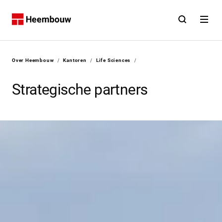
Contact
Open zoekfunct
Open na
Home
U bent hier:
Over Heembouw
/
Kantoren
/
Life Sciences
/
Strategische partners