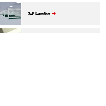
GxP Expertise
Budget & doorlooptijd
Locatiekeuze & advies