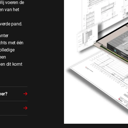
Wij voeren de
en van het
everde pand.
anter
chts met één
olledige
een
 en dit komt
wer?