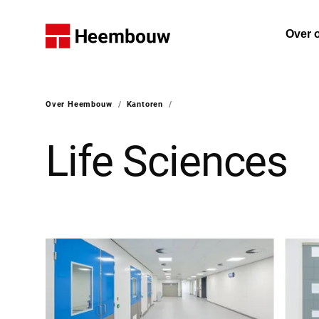
Home
Over 
De on
Over Heembouw
/
Kantoren
/
U bent hier:
Life Sciences