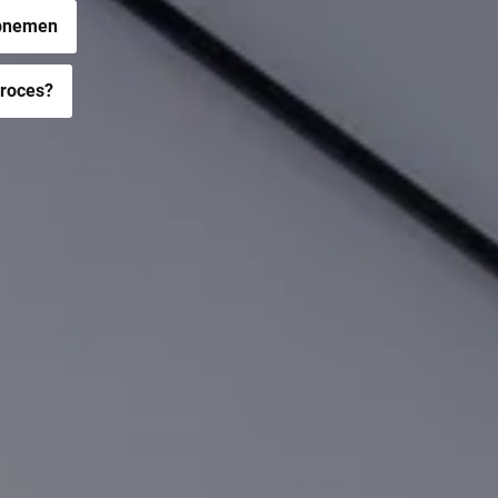
opnemen
proces?