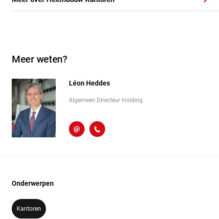
Meer weten?
Léon Heddes
Algemeen Directeur Holding
l.heddes@heembouw.nl
071 - 332 00 50
Onderwerpen
Kantoren