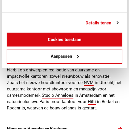
Over Heembouw Kantoren
Details tonen
Heembouw heeft als ontwerpende bouwer een unieke
positie in de bouwbranche. Met haar eigen
architectenbureau,
Heembouw Architecten
, biedt
Cookies toestaan
Heembouw haar klanten een volledig integrale aanpak van
hun huisvestingsvraagstukken.
Aanpassen
Heembouw Kantoren is -naast Bedrijfsruimten en Wonen- ,
één van de drie klantgroepen van Heembouw. De focus ligt
hierbij op ontwerp en realisatie van duurzame en
impactvolle kantoren, zowel nieuwbouw als renovatie.
Zoals het nieuwe hoofdkantoor voor de
NVM
in Utrecht, het
duurzame kantoor met showroom en magazijn voor
damesmodemerk
Studio Anneloes
in Amsterdam en het
natuurinclusieve Paris proof kantoor voor
Hilti
in Berkel en
Rodenrijs, waarvan de bouw onlangs is gestart.
Meer over Heembouw Kantoren