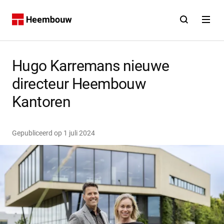
Contact
Open zoekfunct
Open na
Home
Hugo Karremans nieuwe
directeur Heembouw
Kantoren
Gepubliceerd op
1 juli 2024