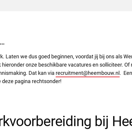
s…
k. Laten we dus goed beginnen, voordat jij bij ons als W
k hieronder onze beschikbare vacatures en solliciteer. Of
nnismaking. Dat kan via
recruitment@heembouw.nl
. Een
 deze pagina rechtsonder!
rkvoorbereiding bij 