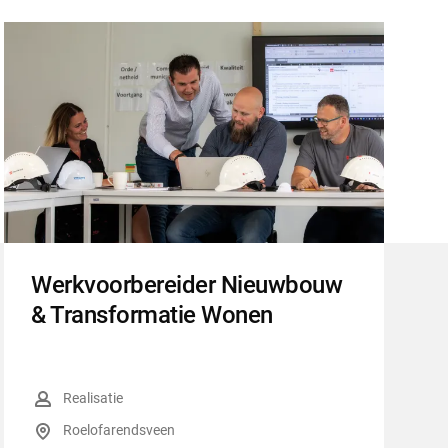
Werkvoorbereider Nieuwbouw
& Transformatie Wonen
Functiegroep
:
Realisatie
Locatie
:
Roelofarendsveen