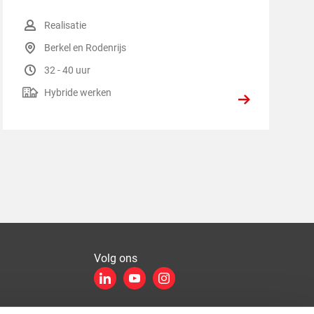
Functiegroep
:
Realisatie
Locatie
:
Berkel en Rodenrijs
Uren per week
:
32 - 40 uur
Hybride werken
:
Hybride werken
Volg ons
LinkedIn
YouTube
Instagram