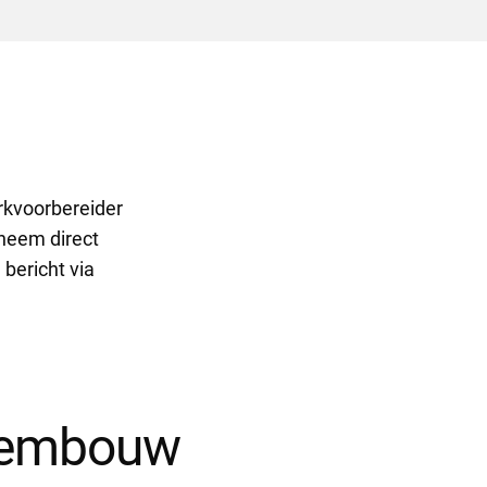
erkvoorbereider
 neem direct
 bericht via
Heembouw