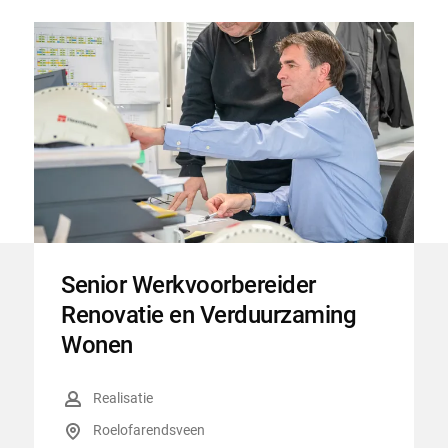
Senior Werkvoorbereider
Renovatie en Verduurzaming
Wonen
Functiegroep
:
Realisatie
Locatie
:
Roelofarendsveen