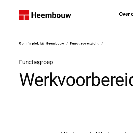
Home
Over 
De on
Op m'n plek bij Heembouw
/
Functieoverzicht
/
U bent hier:
Functiegroep
Werkvoorberei