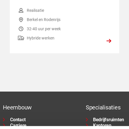
Functiegroep
:
Realisatie
Locatie
:
Berkel en Rodenrijs
Uren per week
:
32-40 uur per week
Hybride werken
:
Hybride werken
Heembouw
Specialisaties
Contact
Bedrijfsruimten
Carriere
Kantoren