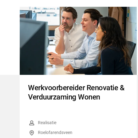
Werkvoorbereider Renovatie &
Verduurzaming Wonen
Functiegroep
:
Realisatie
Locatie
:
Roelofarendsveen