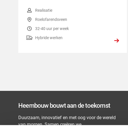
Functiegroep
:
Realisatie
Locatie
:
Roelofarendsveen
Uren per week
:
32-40 uur per week
Hybride werken
:
Hybride werken
Heembouw bouwt aan de toekomst
Duurzaam, innovatief en met oog voor de wereld
van morgen. Samen creëren we