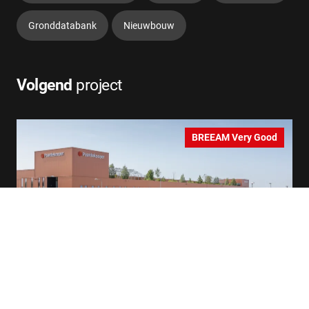
Gronddatabank
Nieuwbouw
Volgend
project
BREEAM Very Good