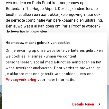
een modern en Paris Proof kantoorgebouw op
Rotterdam The Hague Airport. Deze bijzondere locatie
biedt niet alleen een aantrekkelijke omgeving, maar ook
de perfecte combinatie van bereikbaarheid en uitstraling.
Benieuwd wat u al kan doen om Paris Proof te worden?
Je leest het in
onze blog
.
Het ontwerp omvat een slimme lay-out met ruime,
Heembouw maakt gebruik van cookies
volledig aanpasbare kantoorruimten langs de gevel en
Om je ervaring op onze website te verbeteren, gebruiken
een vaste centrale kern. Deze strategische opzet biedt de
we cookies. Hiermee kunnen we content
vrijheid om op elke van de vier verdiepingen
personaliseren, social media-functies aanbieden en het
kantoorruimtes te creëren.
websiteverkeer analyseren. Door verder te browsen, ga
je akkoord met ons gebruik van cookies. Lees ons
Meer informatie
Privacyverklaring
voor meer informatie.
Details tonen