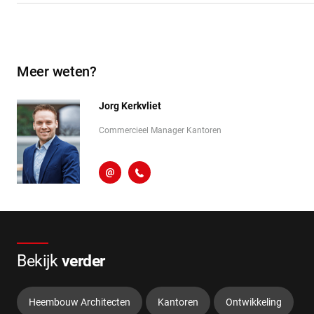
Meer weten?
Jorg Kerkvliet
Commercieel Manager Kantoren
j.kerkvliet@heembouw.nl
06-46237402
Bekijk
verder
Heembouw Architecten
Kantoren
Ontwikkeling