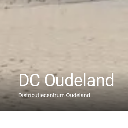
DC Oudeland
Distributiecentrum Oudeland