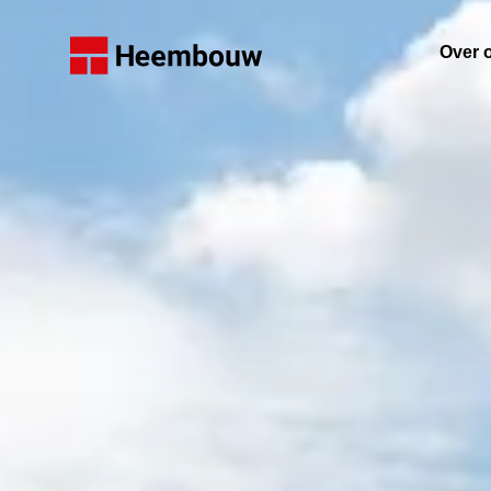
Home
Over 
De on