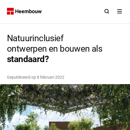
Contact
Open zoekfunct
Open na
Home
Natuurinclusief
ontwerpen en bouwen als
standaard?
Gepubliceerd op
8 februari 2022