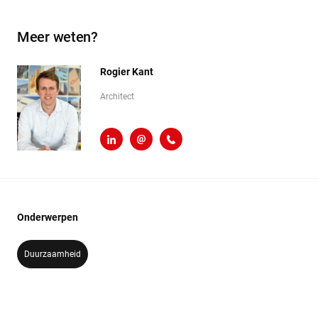
Meer weten?
Rogier Kant
Architect
LinkedIn
r.kant@heembouw.nl
071 - 332 00 60
Onderwerpen
Duurzaamheid