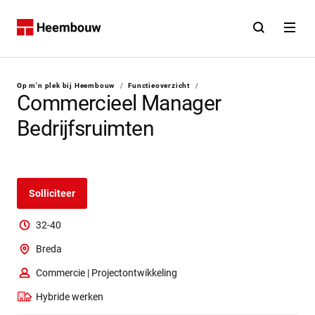
Contact
Open zoekfunct
Open na
Home
U bent hier:
Op m'n plek bij Heembouw
/
Functieoverzicht
/
Commercieel Manager
Bedrijfsruimten
Solliciteer
32-40
Breda
Commercie | Projectontwikkeling
Hybride werken