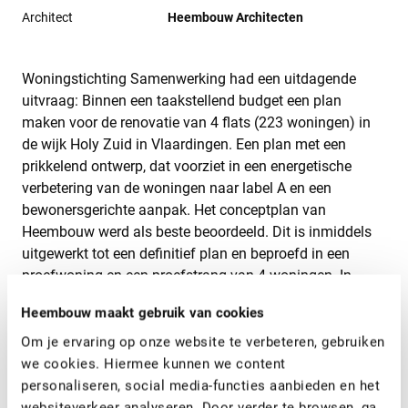
Architect
Heembouw Architecten
Woningstichting Samenwerking had een uitdagende
uitvraag: Binnen een taakstellend budget een plan
maken voor de renovatie van 4 flats (223 woningen) in
de wijk Holy Zuid in Vlaardingen. Een plan met een
prikkelend ontwerp, dat voorziet in een energetische
verbetering van de woningen naar label A en een
bewonersgerichte aanpak. Het conceptplan van
Heembouw werd als beste beoordeeld. Dit is inmiddels
uitgewerkt tot een definitief plan en beproefd in een
proefwoning en een proefstrang van 4 woningen. In
maart begon Heembouw met de renovatie van de
Heembouw maakt gebruik van cookies
overige 139 woningen, verdeeld over 3 laagbouw- en 1
hoogbouwflat. De kopgevels van de flats werden
Om je ervaring op onze website te verbeteren, gebruiken
ingepakt en hebben een meer eigentijdse uitstraling
we cookies. Hiermee kunnen we content
gekregen. De kozijnen zijn voorzien van HR++-glas en
personaliseren, social media-functies aanbieden en het
geïsoleerde panelen. In de woningen is het toilet, de
websiteverkeer analyseren. Door verder te browsen, ga