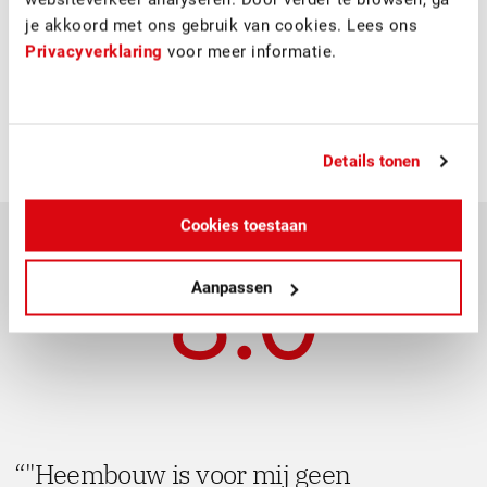
wasruimte en de badkamer samengevoegd in een
je akkoord met ons gebruik van cookies. Lees ons
ruimere en beter toegankelijke badkamer. De collectieve
Privacyverklaring
voor meer informatie.
verwarmingsinstallatie is vervangen door individuele
installaties, i.c.m. een nieuwe CO2 gestuurde
mechanische ventilatie.
Details tonen
Cookies toestaan
8.0
Aanpassen
"Heembouw is voor mij geen