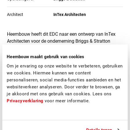
Architect
InTex Architecten
Heembouw heeft dit EDC naar een ontwerp van InTex
Architecten voor de onderneming Briggs & Stratton
gerealiseerd. Het nieuwe distributiecentrum bestaande
uit 9.500 m2 bedrijfshal, een verdiepingsvloer van 3.500
Heembouw maakt gebruik van cookies
m2 en een kantoor van 850 m2. Het distributiecentrum
Om je ervaring op onze website te verbeteren, gebruiken
inclusief parkeerplaatsen en een brede laadkuil voor de
we cookies. Hiermee kunnen we content
loadingdocks, is gerealiseerd op een perceel van circa 2
personaliseren, social media-functies aanbieden en het
hectare.
websiteverkeer analyseren. Door verder te browsen, ga
je akkoord met ons gebruik van cookies. Lees ons
Privacyverklaring
voor meer informatie.
Project updates