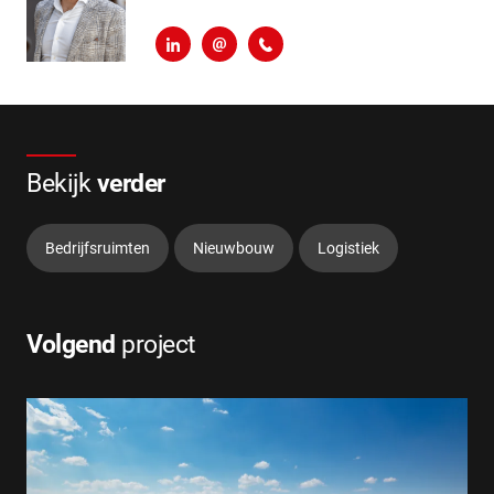
LinkedIn
m.hilgersom@heembouw.nl
06 - 248 810 97
Bekijk
verder
Bedrijfsruimten
Nieuwbouw
Logistiek
Volgend
project