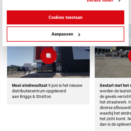
Details tonen
13 JUNI 2016
24 MEI 2016
Cookies toestaan
Aanpassen
Mooi eindresultaat
9 juni is het nieuwe
Gestart met het 
distributiecentrum opgeleverd
worden de laats
aan Briggs & Stratton
de gevels verricht
het straatwerk. I
diverse afbouwdis
waarbij het eindr
het zicht komt. 
dan is de opleveri