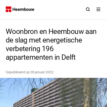
Contact
Open zoekfunct
Open na
Home
Woonbron en Heembouw aan
de slag met energetische
verbetering 196
appartementen in Delft
Gepubliceerd op
28 januari 2022