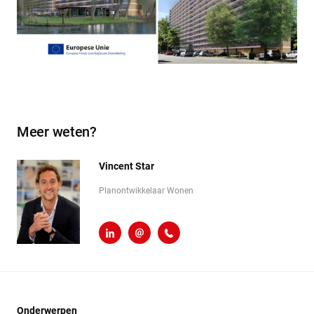
Meer weten?
Vincent Star
Planontwikkelaar Wonen
LinkedIn
v.star@heembouw.nl
071 - 332 00 50
Onderwerpen