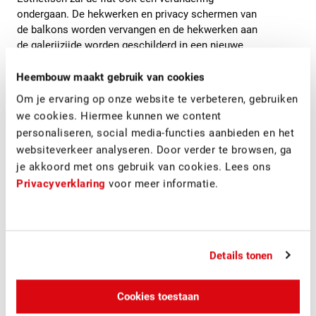
ondergaan. De hekwerken en privacy schermen van
de balkons worden vervangen en de hekwerken aan
de galerijzijde worden geschilderd in een nieuwe
kleurstelling. De borstweringen van de nieuwe
kunststof kozijnen krijgen een houtlook beplating.
Heembouw maakt gebruik van cookies
Voor de Mozartflat maakte Heembouw Architecten
Om je ervaring op onze website te verbeteren, gebruiken
een nieuw kleurenontwerp, waar de bewoners zeer
we cookies. Hiermee kunnen we content
tevreden mee zijn. Zo krijgt het complex uit 1969 een
personaliseren, social media-functies aanbieden en het
eigentijdse look en feel.
websiteverkeer analyseren. Door verder te browsen, ga
je akkoord met ons gebruik van cookies. Lees ons
Privacyverklaring
voor meer informatie.
Eerste aansluiting op open warmte net
De energetische aanpassingen aan de Mozartflat zorgen er
Details tonen
niet alleen voor dat er minder warmte verloren gaat en de
woningen energiezuiniger worden; ze maken de woningen
ook geschikt om op termijn aan te kunnen sluiten op het
Cookies toestaan
midden temperatuur open warmtenet Delft. Hiermee is de