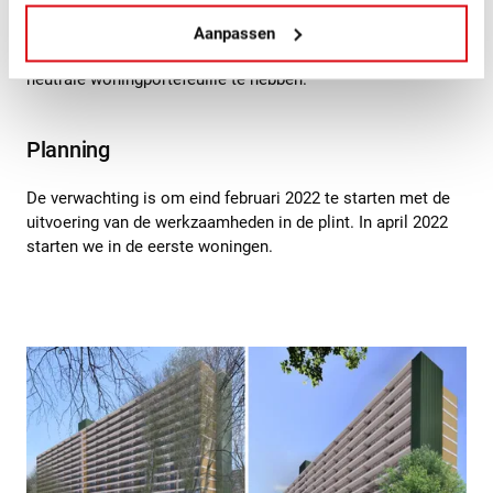
Mozartflat de eerste galerijflat van Woonbron in Delft die
daar klaar voor is. Woonbron zet hiermee een belangrijke
Aanpassen
stap in de realisatie van haar doelstelling in 2050 een CO2-
neutrale woningportefeuille te hebben.
Planning
De verwachting is om eind februari 2022 te starten met de
uitvoering van de werkzaamheden in de plint. In april 2022
starten we in de eerste woningen.