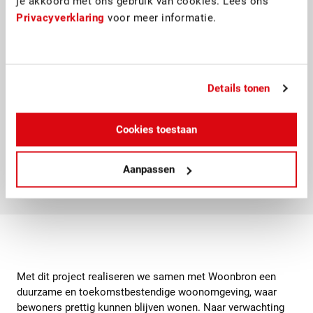
je akkoord met ons gebruik van cookies. Lees ons
Privacyverklaring
voor meer informatie.
Circulair en bewust bouwen
Samen met ketenpartners maken we bewuste en
Details tonen
circulaire
keuzes. Bestaande materialen krijgen
waar mogelijk een tweede leven, zoals
Cookies toestaan
steigerplanken die worden hergebruikt als
plantenbakken en hout uit de fietsenstalling dat
terugkomt in de nieuwe scootmobielruimte.
Aanpassen
Met dit project realiseren we samen met Woonbron een
duurzame en toekomstbestendige woonomgeving, waar
bewoners prettig kunnen blijven wonen. Naar verwachting