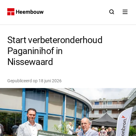
Contact
Open zoekfunct
Open na
Home
Start verbeteronderhoud
Paganinihof in
Nissewaard
Gepubliceerd op
18 juni 2026