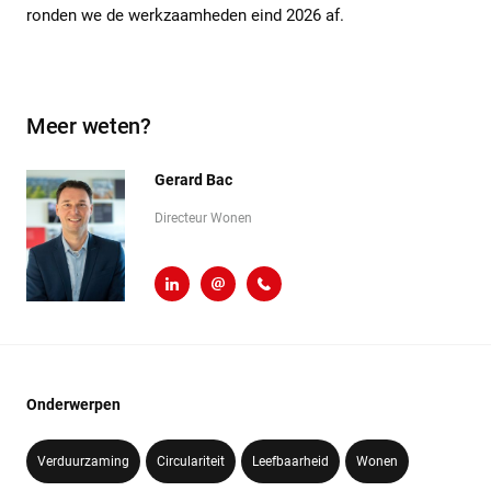
ronden we de werkzaamheden eind 2026 af.
Meer weten?
Gerard Bac
Directeur Wonen
LinkedIn
g.bac@heembouw.nl
071 - 332 00 50
Onderwerpen
Verduurzaming
Circulariteit
Leefbaarheid
Wonen