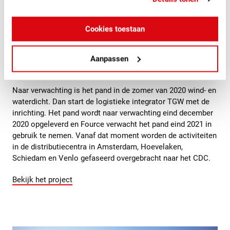
entree naar de eerste verdieping. Vanaf de parkeerplaats
bereikt men het gebouw via deze voetgangersbrug – zo
zorgen we ervoor dat iedereen het pand veilig kan bereiken
Cookies toestaan
zonder het logistieke proces te doorkruisen. Naast de
logistieke hal zijn er ook ondersteunende faciliteiten in het
gebouw te vinden, zoals kleedruimtes, kantine,
Aanpassen
trainingsruimten en kantoren.
Naar verwachting is het pand in de zomer van 2020 wind- en
waterdicht. Dan start de logistieke integrator TGW met de
inrichting. Het pand wordt naar verwachting eind december
2020 opgeleverd en Fource verwacht het pand eind 2021 in
gebruik te nemen. Vanaf dat moment worden de activiteiten
in de distributiecentra in Amsterdam, Hoevelaken,
Schiedam en Venlo gefaseerd overgebracht naar het CDC.
Bekijk het project