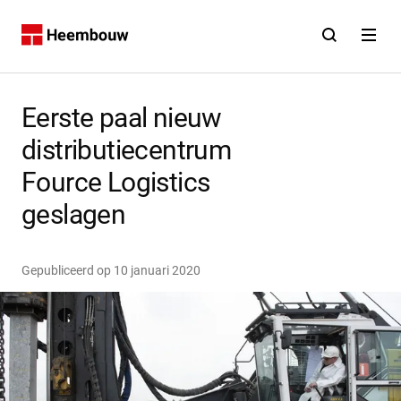
Contact
Open zoekfunct
Open na
Home
Eerste paal nieuw
distributiecentrum
Fource Logistics
geslagen
Gepubliceerd op
10 januari 2020