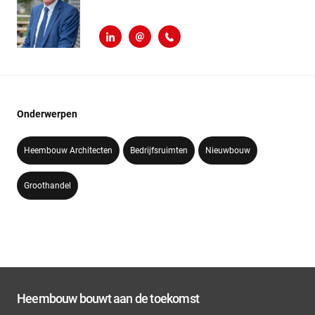
LinkedIn
r.verhey@heembouw.nl
071 - 332 00 50
Onderwerpen
Heembouw Architecten
Bedrijfsruimten
Nieuwbouw
Groothandel
Heembouw bouwt aan de toekomst