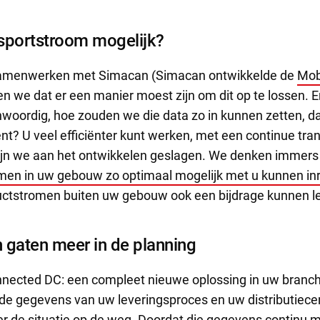
sportstroom mogelijk?
 samenwerken met Simacan (Simacan ontwikkelde de
Mob
n we dat er een manier moest zijn om dit op te lossen. Er
woordig, hoe zouden we die data zo in kunnen zetten, da
nt? U veel efficiënter kunt werken, met een continue tr
n we aan het ontwikkelen geslagen. We denken immers 
men in uw gebouw zo optimaal mogelijk met u kunnen inr
uctstromen buiten uw gebouw ook een bijdrage kunnen l
en gaten meer in de planning
onnected DC: een compleet nieuwe oplossing in uw branc
de gegevens van uw leveringsproces en uw distributiec
er de situatie op de weg. Doordat die gegevens continu m