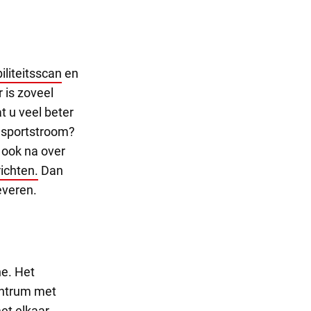
iliteitsscan
en
 is zoveel
t u veel beter
ansportstroom?
ook na over
ichten.
Dan
everen.
he. Het
entrum met
et elkaar