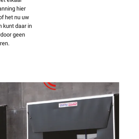
nning hier
of het nu uw
n kunt daar in
ardoor geen
ren.