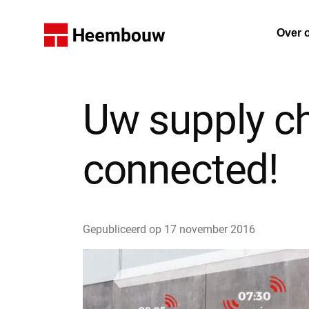
Home
Over 
De on
Uw supply c
connected!
Gepubliceerd op
17 november 2016