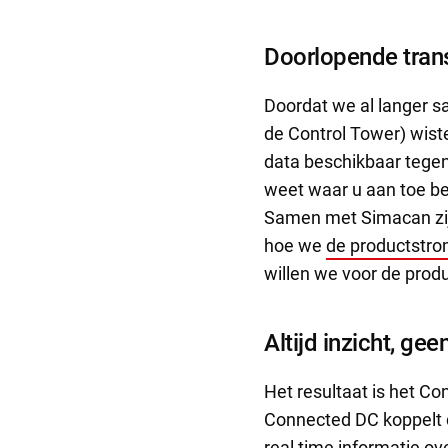
Doorlopende tran
Doordat we al langer
de Control Tower) wiste
data beschikbaar tegen
weet waar u aan toe be
Samen met Simacan zij
hoe we
de productstro
willen we voor de prod
Altijd inzicht, ge
Het resultaat is het C
Connected DC koppelt 
real time informatie ov