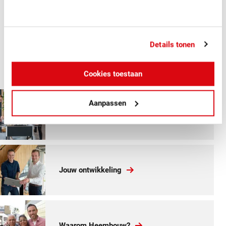
gastcollege geven? Al deze dingen wil ik nog meer
uitbouwen, Heembouw nog meer op de kaart zetten bij
mbo’s, hogescholen en universiteiten. We hebben met
elkaar de enorme drive om dit goed te doen. Dat ik daar
Details tonen
speciaal voor ben aangenomen, zegt al heel veel.’
Cookies toestaan
Aanpassen
Stage en afstuderen
Jouw ontwikkeling
Waarom Heembouw?