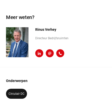
Meer weten?
Rinus Verhey
Directeur Bedrijfsruimten
LinkedIn
r.verhey@heembouw.nl
071 - 332 00 50
Onderwerpen
Circulair DC