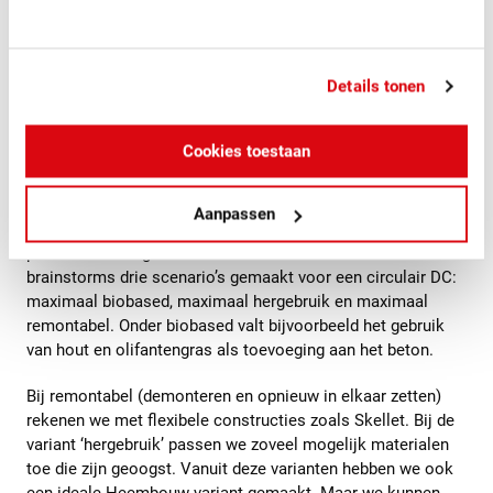
..) leven van onze bouwmaterialen. Daarom wordt nu nog
teveel bouwmateriaal uiteindelijk afval. Dat heeft allemaal
een negatieve impact op het milieu. Genoeg punten dus om
mee aan de slag te gaan.
Details tonen
Circulaire scenario’s: voor iedere klant een
Cookies toestaan
unieke mix
Aanpassen
Met een multidisciplinair team van architectuur, techniek en
planontwikkeling hebben we in een aantal intensieve
brainstorms drie scenario’s gemaakt voor een circulair DC:
maximaal biobased, maximaal hergebruik en maximaal
remontabel. Onder biobased valt bijvoorbeeld het gebruik
van hout en olifantengras als toevoeging aan het beton.
Bij remontabel (demonteren en opnieuw in elkaar zetten)
rekenen we met flexibele constructies zoals Skellet. Bij de
variant ‘hergebruik’ passen we zoveel mogelijk materialen
toe die zijn geoogst. Vanuit deze varianten hebben we ook
een ideale Heembouw variant gemaakt. Maar we kunnen