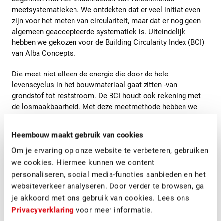
meetsystematieken. We ontdekten dat er veel initiatieven
zijn voor het meten van circulariteit, maar dat er nog geen
algemeen geaccepteerde systematiek is. Uiteindelijk
hebben we gekozen voor de Building Circularity Index (BCI)
van Alba Concepts.
Die meet niet alleen de energie die door de hele
levenscyclus in het bouwmateriaal gaat zitten -van
grondstof tot reststroom. De BCI houdt ook rekening met
de losmaakbaarheid. Met deze meetmethode hebben we
een nulmeting van een door Heembouw gerealiseerd
distributiecentrum uitgevoerd.
Heembouw maakt gebruik van cookies
Om je ervaring op onze website te verbeteren, gebruiken
Van standaard naar circulair
we cookies. Hiermee kunnen we content
personaliseren, social media-functies aanbieden en het
Uit de nulmeting ontdekten we dat we in de huidige praktijk
websiteverkeer analyseren. Door verder te browsen, ga
voornamelijk gebruik maken van nieuwe materialen die nog
je akkoord met ons gebruik van cookies. Lees ons
niet
biobased
zijn. We denken bij het ontwerpen en bouwen
Privacyverklaring
voor meer informatie.
ook nog niet standaard na over het tweede (en derde, vierde,