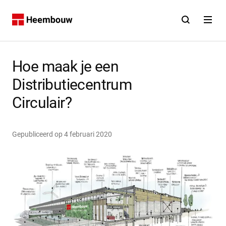
Contact
Open zoekfunct
Open na
Home
Hoe maak je een
Distributiecentrum
Circulair?
Gepubliceerd op
4 februari 2020