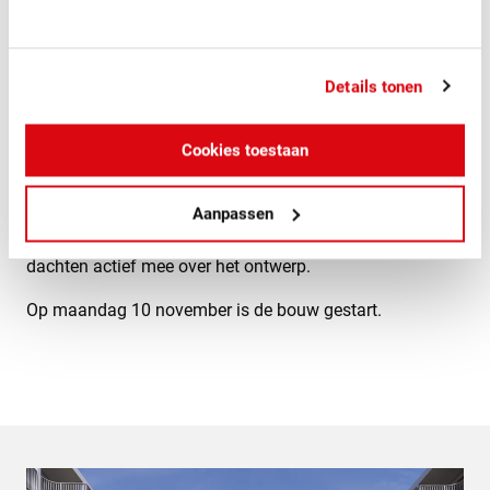
Details tonen
Voor Woonstad Rotterdam bouwt Heembouw 70 nieuwe
Cookies toestaan
duurzame seniorenwoningen in de wijk Bloemhof. Het
project is tot stand gekomen in samenwerking met
(toekomstige) bewoners. Verschillende bewoners die
Aanpassen
eerder in het oude blok woonden en straks terugkeren,
dachten actief mee over het ontwerp.
Op maandag 10 november is de bouw gestart.