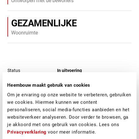
Ontworpen met de bewoners
GEZAMENLIJKE
Woonruimte
Status
In uitvoering
Heembouw maakt gebruik van cookies
Locatie
Rotterdam
Om je ervaring op onze website te verbeteren, gebruiken
we cookies. Hiermee kunnen we content
Opdrachtgever
Woonstad Rotterdam
personaliseren, social media-functies aanbieden en het
websiteverkeer analyseren. Door verder te browsen, ga
Architect
Bureau Massa
je akkoord met ons gebruik van cookies. Lees ons
Privacyverklaring
voor meer informatie.
SDG's