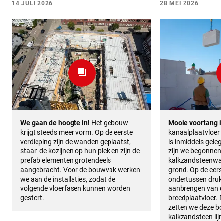
14 JULI 2026
28 MEI 2026
We gaan de hoogte in!
Het gebouw
Mooie voortang 
krijgt steeds meer vorm. Op de eerste
kanaalplaatvloer
verdieping zijn de wanden geplaatst,
is inmiddels geleg
staan de kozijnen op hun plek en zijn de
zijn we begonnen
prefab elementen grotendeels
kalkzandsteenwa
aangebracht. Voor de bouwvak werken
grond. Op de eers
we aan de installaties, zodat de
ondertussen druk
volgende vloerfasen kunnen worden
aanbrengen van de
gestort.
breedplaatvloer.
zetten we deze b
kalkzandsteen li