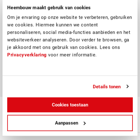
Heembouw maakt gebruik van cookies
Om je ervaring op onze website te verbeteren, gebruiken
we cookies. Hiermee kunnen we content
"De samenwerking is vlekkeloos
personaliseren, social media-functies aanbieden en het
verlopen, zeker als je kijkt naar de
websiteverkeer analyseren. Door verder te browsen, ga
complexiteit van het project en de
je akkoord met ons gebruik van cookies. Lees ons
Privacyverklaring
voor meer informatie.
hoeveelheid woningen."
Woningbouwvereniging St. Willibrordus
Details tonen
Cookies toestaan
Project updates
Aanpassen