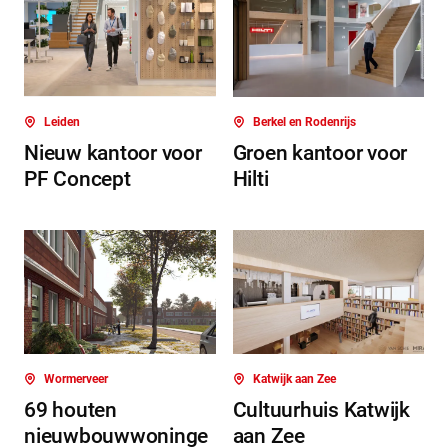
Leiden
Berkel en Rodenrijs
Nieuw kantoor voor
Groen kantoor voor
PF Concept
Hilti
Wormerveer
Katwijk aan Zee
69 houten
Cultuurhuis Katwijk
nieuwbouwwoninge
aan Zee