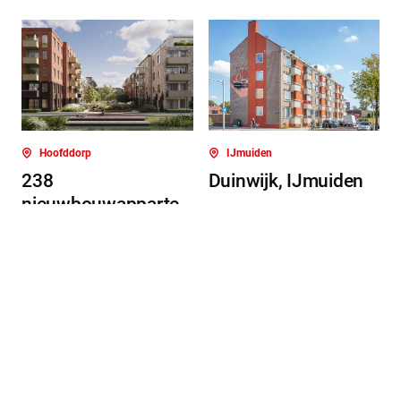
Hoofddorp
IJmuiden
238
Duinwijk, IJmuiden
nieuwbouwapparte
menten De Oost