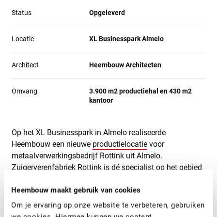
Status
Opgeleverd
Locatie
XL Businesspark Almelo
Architect
Heembouw Architecten
Omvang
3.900 m2 productiehal en 430 m2
kantoor
Op het XL Businesspark in Almelo realiseerde
Heembouw een nieuwe
productielocatie
voor
metaalverwerkingsbedrijf Rottink uit Almelo.
Zuigerverenfabriek Rottink is dé specialist op het gebied
van zuigerveren en metallische afdichtingen.
Heembouw maakt gebruik van cookies
Heembouw Architecten
heeft door middel van verticale
Om je ervaring op onze website te verbeteren, gebruiken
zetwerken op de plankprofiel sandwichpanelen ritmiek in
we cookies. Hiermee kunnen we content