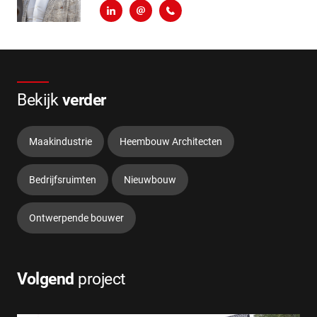
LinkedIn
m.hilgersom@heembouw.nl
06 - 248 810 97
Bekijk
verder
Maakindustrie
Heembouw Architecten
Bedrijfsruimten
Nieuwbouw
Ontwerpende bouwer
Volgend
project