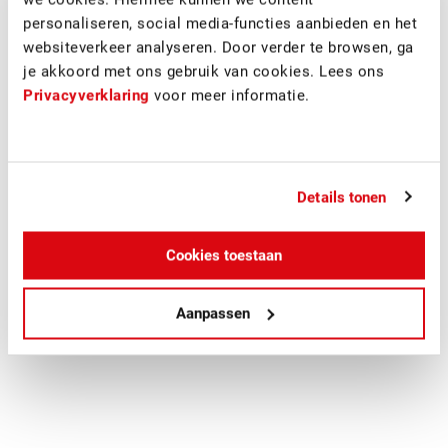
de gevel weten te brengen, waardoor er een in het oog
personaliseren, social media-functies aanbieden en het
springende dynamische gevel is ontstaan.
websiteverkeer analyseren. Door verder te browsen, ga
je akkoord met ons gebruik van cookies. Lees ons
De nieuwe bedrijfshuisvesting in Almelo bestaat uit een
Privacyverklaring
voor meer informatie.
productiehal (incl. magazijnen) van circa 3.900 m2 en
een inpandig kantoor van circa 430 m2. In de
productiehal is een kleedruimte en een kantine
gerealiseerd.
Details tonen
Cookies toestaan
Aanpassen