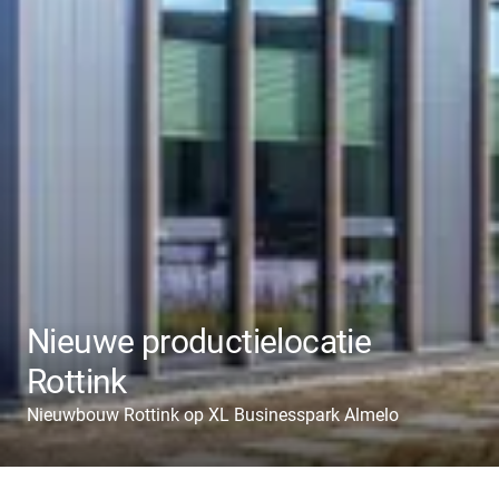
Nieuwe productielocatie
Rottink
Nieuwbouw Rottink op XL Businesspark Almelo