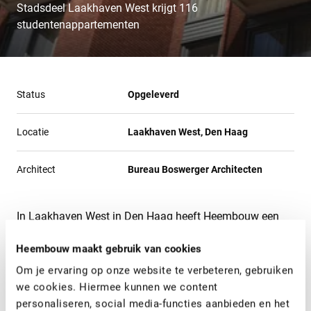
Stadsdeel Laakhaven West krijgt 116
studentenappartementen
Status
Opgeleverd
Locatie
Laakhaven West, Den Haag
Architect
Bureau Boswerger Architecten
In Laakhaven West in Den Haag heeft Heembouw een
appartementengebouw van 10 woonlagen, met 116 luxe
Heembouw maakt gebruik van cookies
studentenappartementen van gemiddeld 30-35 m2
gerealiseerd.
Om je ervaring op onze website te verbeteren, gebruiken
we cookies. Hiermee kunnen we content
personaliseren, social media-functies aanbieden en het