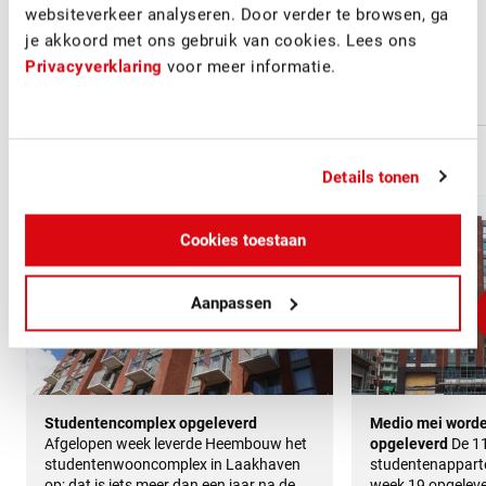
websiteverkeer analyseren. Door verder te browsen, ga
je akkoord met ons gebruik van cookies. Lees ons
Project updates
Privacyverklaring
voor meer informatie.
17 MEI 2018
23 MAART 2018
Details tonen
Cookies toestaan
Aanpassen
Studentencomplex opgeleverd
Medio mei word
Afgelopen week leverde Heembouw het
opgeleverd
De 1
studentenwooncomplex in Laakhaven
studentenappart
op; dat is iets meer dan een jaar na de
week 19 opgelever