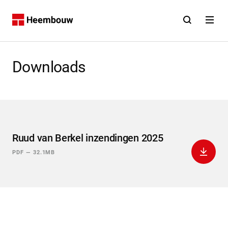
Contact
Open zoekfunct
Open na
Home
Downloads
Ruud van Berkel inzendingen 2025
Downlo
PDF
—
32.1MB