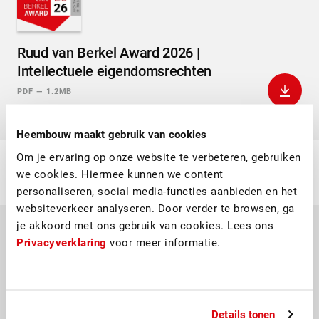
Ruud van Berkel Award 2026 |
Intellectuele eigendomsrechten
Downlo
PDF
—
1.2MB
Heembouw maakt gebruik van cookies
Om je ervaring op onze website te verbeteren, gebruiken
we cookies. Hiermee kunnen we content
personaliseren, social media-functies aanbieden en het
websiteverkeer analyseren. Door verder te browsen, ga
je akkoord met ons gebruik van cookies. Lees ons
Privacyverklaring
voor meer informatie.
Verantwoord Betrokkenheids- en
Lobbybeleid
Downlo
PDF
—
133.0KB
Details tonen