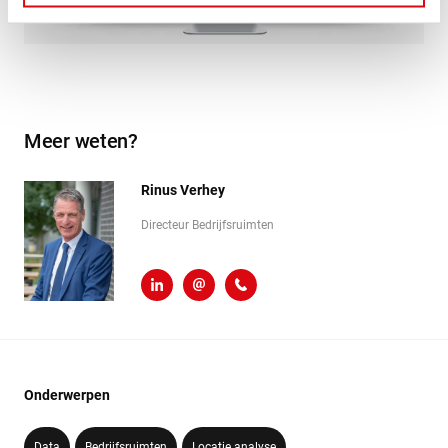
Meer weten?
Rinus Verhey
Directeur Bedrijfsruimten
LinkedIn
r.verhey@heembouw.nl
071 - 332 00 50
Onderwerpen
Data
Bedrijfsruimten
Locatie analyse