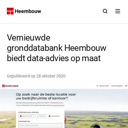
Contact
Open zoekfunct
Open na
Home
Vernieuwde
gronddatabank Heembouw
biedt data-advies op maat
Gepubliceerd op
28 oktober 2020