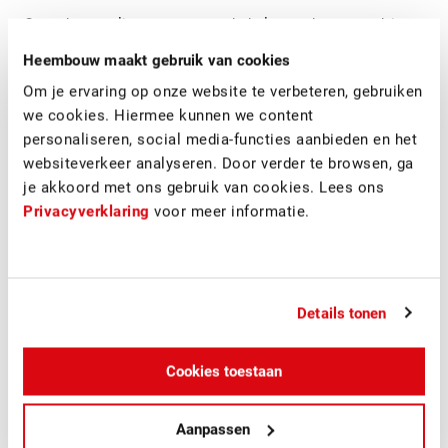
Onze data-analisten geven met behulp van data een advies
op maat, waarmee onze klant nog beter in staat is de juiste
Heembouw maakt gebruik van cookies
strategische keuze te maken. Onze kavelrecords worden
dagelijks geactualiseerd. Met deze nieuwe versie van de
Om je ervaring op onze website te verbeteren, gebruiken
gronddatabank kunnen we onze klanten nog meer
we cookies. Hiermee kunnen we content
toegevoegde waarde bieden.”
personaliseren, social media-functies aanbieden en het
websiteverkeer analyseren. Door verder te browsen, ga
www.gronddatabank.nl
.
je akkoord met ons gebruik van cookies. Lees ons
Privacyverklaring
voor meer informatie.
Details tonen
Cookies toestaan
Speel af
Aanpassen