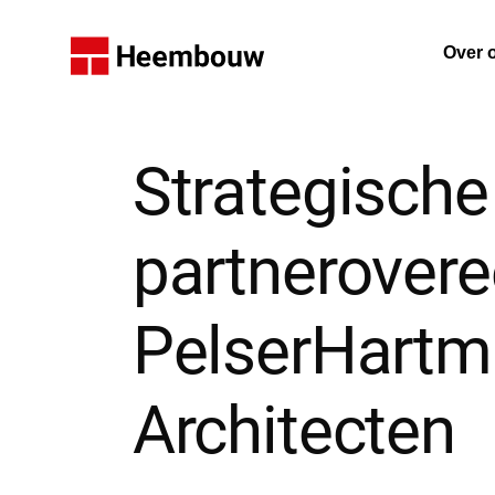
Home
Over 
De on
Strategische
partnerover
PelserHart
Architecten