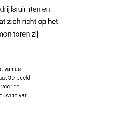
drijfsruimten en
 zich richt op het
onitoren zij
et van de
aat 3D-beeld
 voor de
bouwing van