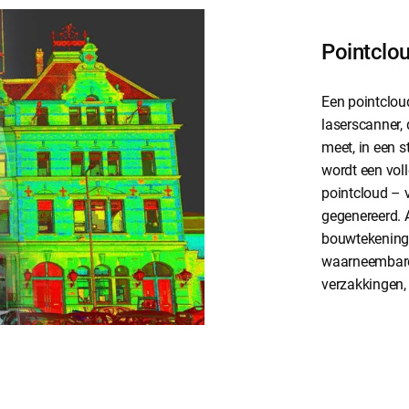
Pointclo
Een pointclou
laserscanner,
meet, in een s
wordt een vol
pointcloud – va
gegenereerd. 
bouwtekeninge
waarneembare 
verzakkingen,