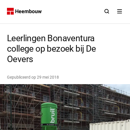
Contact
Open zoekfunct
Open na
Home
Leerlingen Bonaventura
college op bezoek bij De
Oevers
Gepubliceerd op
29 mei 2018