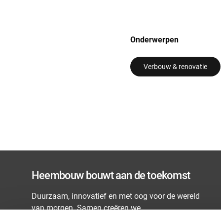
Onderwerpen
Verbouw & renovatie
Heembouw bouwt aan de toekomst
Duurzaam, innovatief en met oog voor de wereld
van morgen. Samen creëren we
toekomstbestendige leef- en werkomgevingen