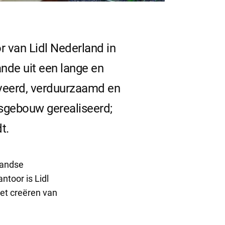
 van Lidl Nederland in
nde uit een lange en
oveerd, verduurzaamd en
sgebouw gerealiseerd;
t.
landse
toor is Lidl
et creëren van