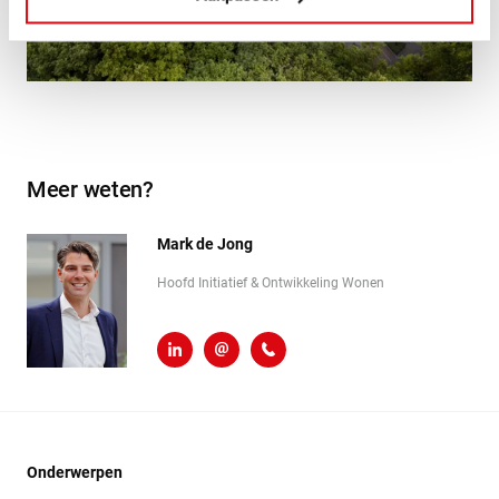
Meer weten?
Mark de Jong
Hoofd Initiatief & Ontwikkeling Wonen
LinkedIn
m.de.jong@heembouw.nl
071 - 332 00 50
Onderwerpen