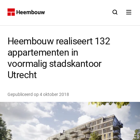
Contact
Open zoekfunct
Open na
Home
Heembouw realiseert 132
appartementen in
voormalig stadskantoor
Utrecht
Gepubliceerd op
4 oktober 2018