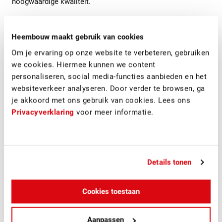
hoogwaardige kwaliteit.
Bouwinvest Dutch Institutional Residential Fund N.V zal de
appartementen verhuren. Met de gemeente Utrecht is
Heembouw maakt gebruik van cookies
overeengekomen, dat 53 van de appartementen in het
Om je ervaring op onze website te verbeteren, gebruiken
middenhuursegment zullen gaan vallen.De oplevering van
we cookies. Hiermee kunnen we content
het project is naar verwachting in het najaar van 2020.
personaliseren, social media-functies aanbieden en het
websiteverkeer analyseren. Door verder te browsen, ga
je akkoord met ons gebruik van cookies. Lees ons
Privacyverklaring
voor meer informatie.
Details tonen
Cookies toestaan
Aanpassen