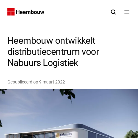
Contact
Open zoekfunct
Open na
Home
Heembouw ontwikkelt
distributiecentrum voor
Nabuurs Logistiek
Gepubliceerd op
9 maart 2022