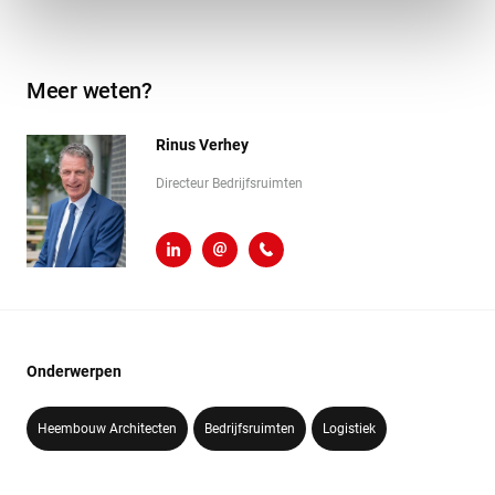
Meer weten?
Rinus Verhey
Directeur Bedrijfsruimten
LinkedIn
r.verhey@heembouw.nl
071 - 332 00 50
Onderwerpen
Heembouw Architecten
Bedrijfsruimten
Logistiek