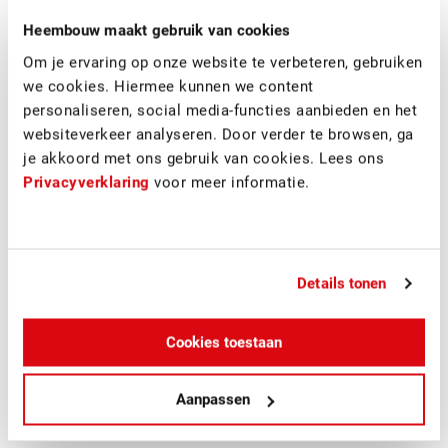
Heembouw maakt gebruik van cookies
Om je ervaring op onze website te verbeteren, gebruiken
we cookies. Hiermee kunnen we content
personaliseren, social media-functies aanbieden en het
websiteverkeer analyseren. Door verder te browsen, ga
Nabuurs Logistiek heeft overeenstemming bereikt met
je akkoord met ons gebruik van cookies. Lees ons
abrdn over de Sale & Leaseback van het nieuw te bouwen
Privacyverklaring
voor meer informatie.
DC voor Nabuurs. abrdn zal namens één van haar fondsen
het gebouw in eigendom nemen en de bouw via forward-
funding financieren. Nabuurs heeft hiertoe een langjarig
huurcommitment afgegeven. Met deze aankoop heeft abrdn
haar tweede DC verworven op Regionaal Bedrijvenpark
Details tonen
Laarakker.
Cookies toestaan
Nabuurs Logistiek werd bij deze transactie juridisch
bijgestaan door CMS en commercieel door INDUSTRIAL
real estate partners.
Aanpassen
abrdn werd juridisch bijgestaan door Van Doorne.