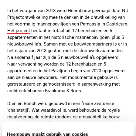
In het voorjaar van 2018 werd Heembouw gevraagd door NU
Projectontwikkeling mee te denken in de ontwikkeling van
het voormalig mannenpaviljoen van Parnassia in Castricum.
Het project
bestaat in totaal uit 12 herenhuizen en 5
appartementen in het historische mannenpaviljoen, plus 5
nieuwbouwvilla’s. Samen met de bouwteampartners is er in
het najaar van 2018 gestart met de sloopwerkzaamheden.
Na anderhalf jaar zijn de 5 nieuwbouwvilla’s opgeleverd.
Naar verwachting worden de 12 herenhuizen en 5
appartementen in het Paviljoen begin van 2020 opgeleverd
aan de nieuwe bewoners. Het monumentale gebouw is
gerestaureerd en gemoderniseerd in samenwerking met
architectenbureau Braaksma & Roos.
Duin en Bosch werd gebouwd in een fraaie Zwitserse
‘chaletstijl’. Wat waardevol is, werd behouden: de royale
maatvoering, de ruimte rondom, de ambachtelijke bouw.
Daar is modern comfort aan toegevoegd: privéterrassen,
een grote gezamenlijke groene ruimte, parkeerplaatsen uit
Heembouw maakt gebruik van cookies