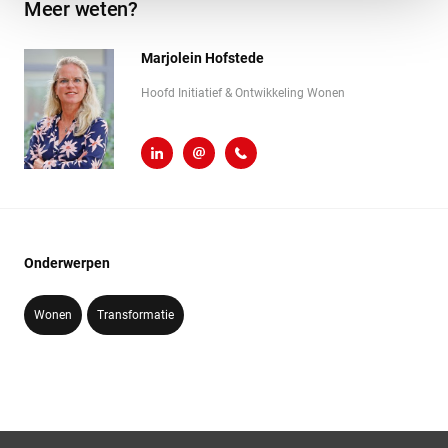
Meer weten?
Marjolein Hofstede
Hoofd Initiatief & Ontwikkeling Wonen
LinkedIn
m.hofstede@heembouw.nl
071 - 332 00 50
Onderwerpen
Wonen
Transformatie