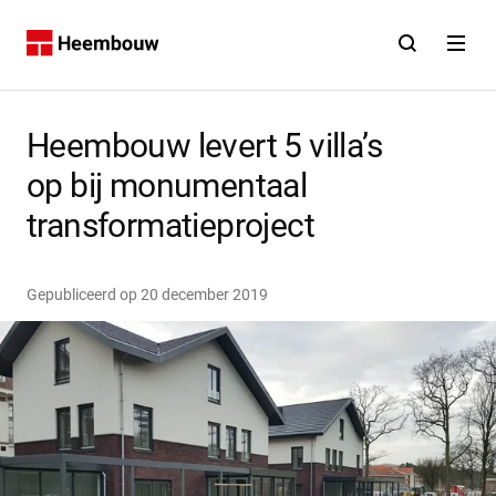
Contact
Open zoekfunct
Open na
Home
Heembouw levert 5 villa’s
op bij monumentaal
transformatieproject
Gepubliceerd op
20 december 2019