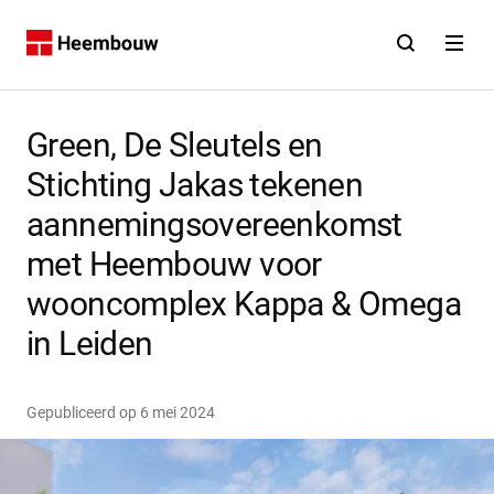
Contact
Open zoekfunct
Open na
Home
Green, De Sleutels en
Stichting Jakas tekenen
aannemingsovereenkomst
met Heembouw voor
wooncomplex Kappa & Omega
in Leiden
Gepubliceerd op
6 mei 2024