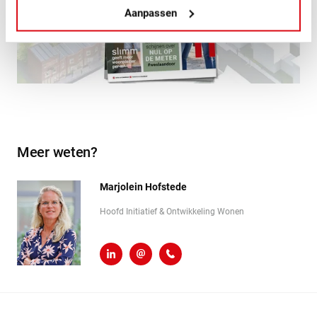
Aanpassen
Meer weten?
Marjolein Hofstede
Hoofd Initiatief & Ontwikkeling Wonen
LinkedIn
m.hofstede@heembouw.nl
071 - 332 00 50