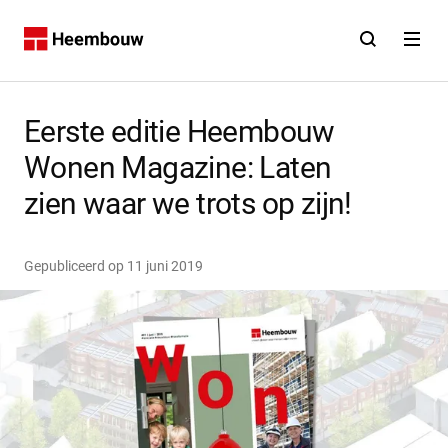
Contact
Open zoekfunct
Open na
Home
Eerste editie Heembouw
Wonen Magazine: Laten
zien waar we trots op zijn!
Gepubliceerd op
11 juni 2019