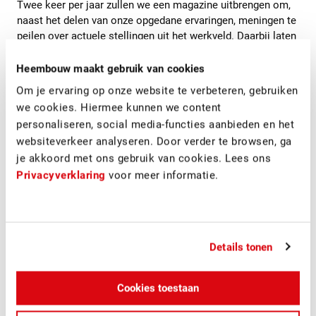
Twee keer per jaar zullen we een magazine uitbrengen om,
naast het delen van onze opgedane ervaringen, meningen te
peilen over actuele stellingen uit het werkveld. Daarbij laten
we professionals en bewoners aan het woord. In het eerste
magazine staat duurzaamheid centraal. Vier experts laten
Heembouw maakt gebruik van cookies
hun licht schijnen over Nul op de meter en reageren op de
Om je ervaring op onze website te verbeteren, gebruiken
stelling of we met Nul op de meter doorslaan of niet. Dit
we cookies. Hiermee kunnen we content
levert prikkelende artikelen op. Nieuwsgierig?
personaliseren, social media-functies aanbieden en het
websiteverkeer analyseren. Door verder te browsen, ga
Afgelopen week zijn de eerste magazines verstuurd. De
je akkoord met ons gebruik van cookies. Lees ons
eerste reacties zijn positief, dus op naar de volgende editie
in het najaar!
Privacyverklaring
voor meer informatie.
Details tonen
Cookies toestaan