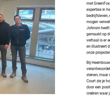
met GreenFox,
expertise in h
bedrijfsleven,
mogen verwel
Johnsin heeft
gemaakt op de
verhaal is er 
en illustreer
onze projecte
Bij Heembouw
verantwoordel
stenen, maar o
Court zie je h
door een posi
creëren waar je