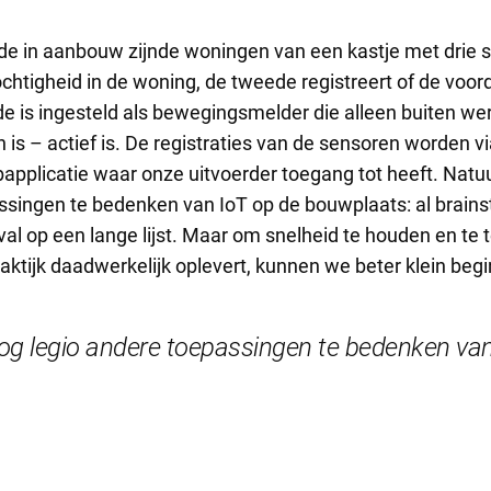
e de in aanbouw zijnde woningen van een kastje met drie 
chtigheid in de woning, de tweede registreert of de voor
de is ingesteld als bewegingsmelder die alleen buiten wer
is – actief is. De registraties van de sensoren worden vi
pplicatie waar onze uitvoerder toegang tot heeft. Natuurl
ssingen te bedenken van IoT op de bouwplaats: al brain
al op een lange lijst. Maar om snelheid te houden en te 
raktijk daadwerkelijk oplevert, kunnen we beter klein beg
r nog legio andere toepassingen te bedenken va