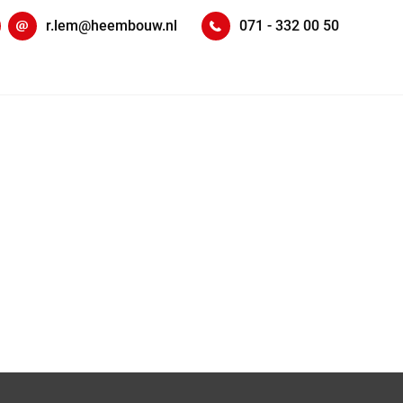
kedIn
r.lem@heembouw.nl
071 - 332 00 50