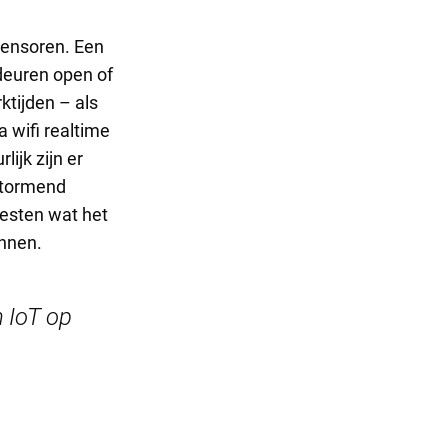
sensoren. Een
deuren open of
ktijden – als
a wifi realtime
ijk zijn er
stormend
testen wat het
innen.
n IoT op