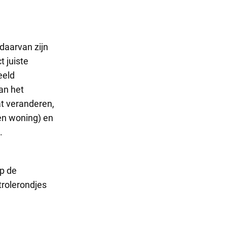
 daarvan zijn
 juiste
eeld
an het
t veranderen,
en woning) en
.
op de
trolerondjes